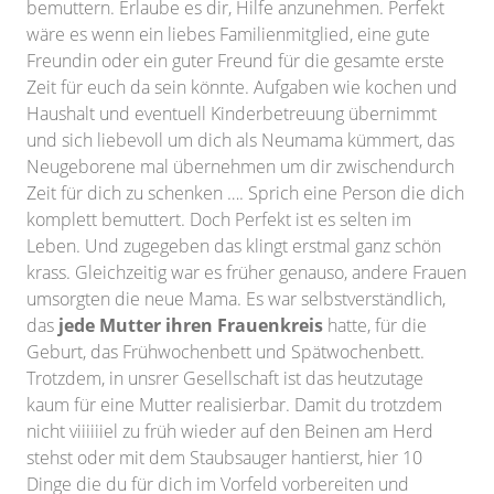
bemuttern. Erlaube es dir, Hilfe anzunehmen. Perfekt
wäre es wenn ein liebes Familienmitglied, eine gute
Freundin oder ein guter Freund für die gesamte erste
Zeit für euch da sein könnte. Aufgaben wie kochen und
Haushalt und eventuell Kinderbetreuung übernimmt
und sich liebevoll um dich als Neumama kümmert, das
Neugeborene mal übernehmen um dir zwischendurch
Zeit für dich zu schenken …. Sprich eine Person die dich
komplett bemuttert. Doch Perfekt ist es selten im
Leben. Und zugegeben das klingt erstmal ganz schön
krass. Gleichzeitig war es früher genauso, andere Frauen
umsorgten die neue Mama. Es war selbstverständlich,
das
jede Mutter ihren Frauenkreis
hatte, für die
Geburt, das Frühwochenbett und Spätwochenbett.
Trotzdem, in unsrer Gesellschaft ist das heutzutage
kaum für eine Mutter realisierbar. Damit du trotzdem
nicht viiiiiiel zu früh wieder auf den Beinen am Herd
stehst oder mit dem Staubsauger hantierst, hier 10
Dinge die du für dich im Vorfeld vorbereiten und