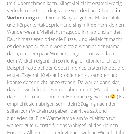
(mit) übernehmen kann. Klingt vielleicht erstmal wenig
verlockend, ist allerdings eine wunderbare Chance
in
Verbindung
mit deinem Baby zu gehen. Blickkontakt
und Körperkontakt, sprich und sing mit deinem kleinen
Wunderwesen. Vielleicht magst du ihm ab und an den
Bauch massieren oder die Füsse. Und vielleicht macht
es den Papa auch ein wenig stolz, wenn er der Mama
dann, nach ein paar Wochen, zeigen kann wie das mit
dem Wickeln eigentlich so richtig funktioniert. Ich zum
Beispiel hatte bei der Geburt meines ersten Kindes die
ersten Tage mit Kreislaufproblemen zu kämpfen und
konnte daher nicht lange stehen. Da war es dann klar,
das das wickeln der Partner übernimmt. (War aber auch
davor schon ein Tip meiner Hebamme gewesen
) Es
empfiehlt sich übrigen sehr, dein Säugling nach dem
stillen zum Wickeln zu geben, damit es satt und
zufrieden ist. Eine Wärmelampe am Wickeltisch tut
weitere gute Dienste für das Wohlgefühl des kleinen
Bündels. Allgemein: überlegt euch welche Wickelart ihr